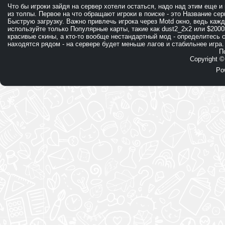
Что бы игроки зайдя на сервер хотели остаться, надо над этим еще и
из толпы. Первое на что обращают игроки в поиске - это Название се
Быструю загрузку. Важно привлечь игрока через Motd окно, ведь кажд
используйте только Популярные карты, такие как dust2_2x2 или $2000
красивые скины, а кто-то вообще нестандартный мод - определитесь 
находятся рядом - на сервере будет меньше лагов и стабильнее игра.
П
Copyright 
Po