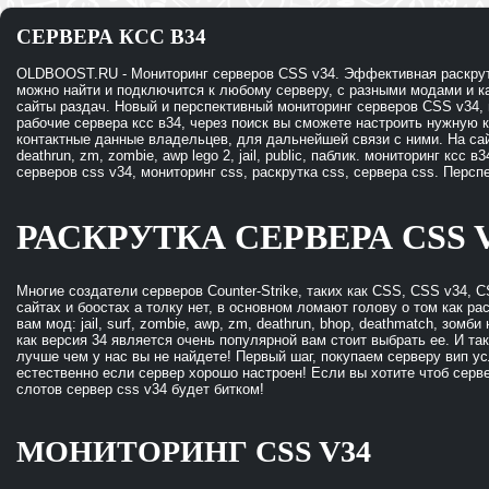
СЕРВЕРА КСС В34
OLDBOOST.RU - Мониторинг серверов CSS v34. Эффективная раскрутк
можно найти и подключится к любому серверу, с разными модами и ка
сайты раздач. Новый и перспективный мониторинг серверов CSS v34, 
рабочие сервера ксс в34, через поиск вы сможете настроить нужную ка
контактные данные владельцев, для дальнейшей связи с ними. На сайте
deathrun, zm, zombie, awp lego 2, jail, public, паблик. мониторинг ксс 
серверов css v34, мониторинг css, раскрутка css, сервера css. Персп
РАСКРУТКА СЕРВЕРА CSS 
Многие создатели серверов Counter-Strike, таких как CSS, CSS v34, C
сайтах и боостах а толку нет, в основном ломают голову о том как р
вам мод: jail, surf, zombie, awp, zm, deathrun, bhop, deathmatch, зом
как версия 34 является очень популярной вам стоит выбрать ее. И так
лучше чем у нас вы не найдете! Первый шаг, покупаем серверу вип ус
естественно если сервер хорошо настроен! Если вы хотите чтоб сервер
слотов сервер css v34 будет битком!
МОНИТОРИНГ CSS V34