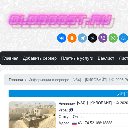
Главная
Добавить сервер
Платные услуги
Банлист
Лист
Главная
Информация о сервере - [v34] † |КИЛОБАЙТ| † © 2026 Pu
[v34] 
[v34] † |КИЛОБАЙТ| † © 2026
Название:
Игра:
Статус: Online
Адрес:
46.174.52.188:18888