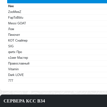
Ник
ZooMeeZ
FapToBbIu
Messi GOAT
Лом
Пиночет
КОТ Снайпер
SIG
qwrtx Про
s1wer Мастер
Православный
Vitamin
Dark LOVE
777
СЕРВЕРА КСС В34