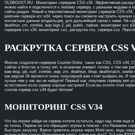
OLDBOOST.RU - Мониторинг серверов CSS v34. Эффективная раскрутк
можно найти и подключится к любому серверу, с разными модами и ка
сайты раздач. Новый и перспективный мониторинг серверов CSS v34, 
рабочие сервера ксс в34, через поиск вы сможете настроить нужную ка
контактные данные владельцев, для дальнейшей связи с ними. На сайте
deathrun, zm, zombie, awp lego 2, jail, public, паблик. мониторинг ксс 
серверов css v34, мониторинг css, раскрутка css, сервера css. Персп
РАСКРУТКА СЕРВЕРА CSS 
Многие создатели серверов Counter-Strike, таких как CSS, CSS v34, C
сайтах и боостах а толку нет, в основном ломают голову о том как р
вам мод: jail, surf, zombie, awp, zm, deathrun, bhop, deathmatch, зом
как версия 34 является очень популярной вам стоит выбрать ее. И так
лучше чем у нас вы не найдете! Первый шаг, покупаем серверу вип ус
естественно если сервер хорошо настроен! Если вы хотите чтоб сервер
слотов сервер css v34 будет битком!
МОНИТОРИНГ CSS V34
Что бы игроки зайдя на сервер хотели остаться, надо над этим еще и
из толпы. Первое на что обращают игроки в поиске - это Название се
Быструю загрузку. Важно привлечь игрока через Motd окно, ведь кажд
используйте только Популярные карты, такие как dust2_2x2 или $2000