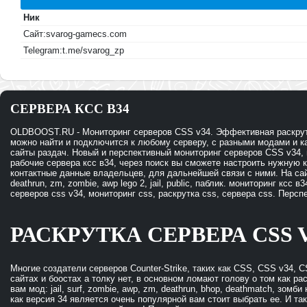
Ник
Сайт:svarog-gamecs.com
Telegram:t.me/svarog_zp
СЕРВЕРА КСС В34
OLDBOOST.RU - Мониторинг серверов CSS v34. Эффективная раскрутк
можно найти и подключится к любому серверу, с разными модами и ка
сайты раздач. Новый и перспективный мониторинг серверов CSS v34, 
рабочие сервера ксс в34, через поиск вы сможете настроить нужную ка
контактные данные владельцев, для дальнейшей связи с ними. На сайте
deathrun, zm, zombie, awp lego 2, jail, public, паблик. мониторинг ксс 
серверов css v34, мониторинг css, раскрутка css, сервера css. Персп
РАСКРУТКА СЕРВЕРА CSS 
Многие создатели серверов Counter-Strike, таких как CSS, CSS v34, C
сайтах и боостах а толку нет, в основном ломают голову о том как р
вам мод: jail, surf, zombie, awp, zm, deathrun, bhop, deathmatch, зом
как версия 34 является очень популярной вам стоит выбрать ее. И так